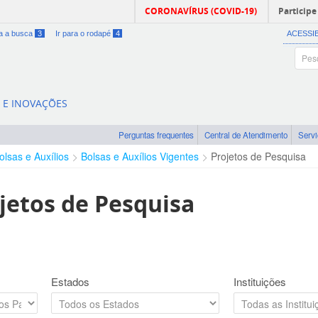
CORONAVÍRUS (COVID-19)
Participe
ra a busca
3
Ir para o rodapé
4
ACESSI
A E INOVAÇÕES
Perguntas frequentes
Central de Atendimento
Serv
olsas e Auxílios
Bolsas e Auxílios Vigentes
Projetos de Pesquisa
jetos de Pesquisa
Estados
Instituições