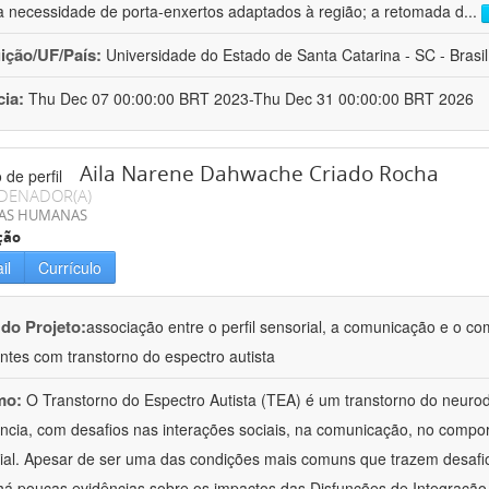
a necessidade de porta-enxertos adaptados à região; a retomada d
...
uição/UF/País:
Universidade do Estado de Santa Catarina - SC - Brasil
cia:
Thu Dec 07 00:00:00 BRT 2023-Thu Dec 31 00:00:00 BRT 2026
Aila Narene Dahwache Criado Rocha
DENADOR(A)
IAS HUMANAS
ção
il
Currículo
 do Projeto:
associação entre o perfil sensorial, a comunicação e o c
ntes com transtorno do espectro autista
mo:
O Transtorno do Espectro Autista (TEA) é um transtorno do neur
ância, com desafios nas interações sociais, na comunicação, no comp
ial. Apesar de ser uma das condições mais comuns que trazem desafios
há poucas evidências sobre os impactos das Disfunções de Integraçã