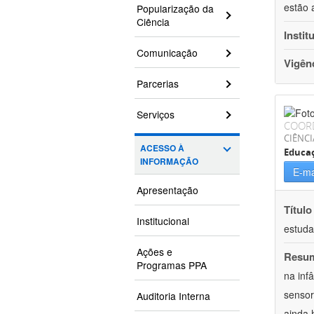
estão 
Popularização da
Ciência
Instit
Comunicação
Vigên
Parcerias
Serviços
COOR
CIÊNC
ACESSO À
Educa
INFORMAÇÃO
E-ma
Apresentação
Título
Institucional
estuda
Ações e
Resu
Programas PPA
na inf
sensor
Auditoria Interna
ainda 