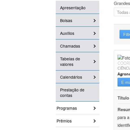
Grandes
Apresentação
Bolsas
Auxílios
Filt
Chamadas
Tabelas de
COOR
valores
CIÊNCI
Agron
Calendários
E-ma
Prestação de
contas
Título
Programas
Resu
para a
Prêmios
identi