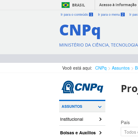
Acesso à informação
BRASIL
Ir para o conteúdo
1
Ir para o menu
2
Ir pa
CNPq
MINISTÉRIO DA CIÊNCIA, TECNOLOGI
Você está aqui:
CNPq
Assuntos
B
Pro
ASSUNTOS
Institucional
País
Bolsas e Auxílios