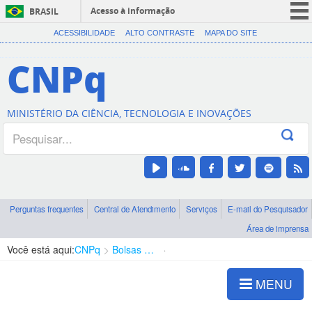
Acesso à informação
BRASIL
CORONAVÍRUS (COVID-19)
ACESSIBILIDADE
ALTO CONTRASTE
MAPA DO SITE
Participe
CNPq
Serviços
Legislação
MINISTÉRIO DA CIÊNCIA, TECNOLOGIA E INOVAÇÕES
Canais
Perguntas frequentes
Central de Atendimento
Serviços
E-mail do Pesquisador
Área de imprensa
Você está aqui:
CNPq
Bolsas e Auxílios Vigentes
Projetos de Pesquisa
MENU