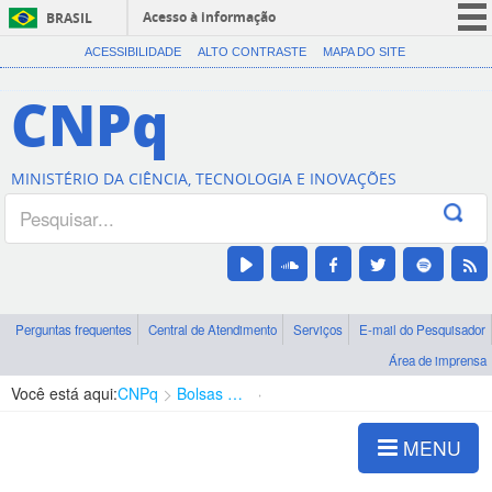
Acesso à informação
BRASIL
CORONAVÍRUS (COVID-19)
ACESSIBILIDADE
ALTO CONTRASTE
MAPA DO SITE
Participe
CNPq
Serviços
Legislação
MINISTÉRIO DA CIÊNCIA, TECNOLOGIA E INOVAÇÕES
Canais
Perguntas frequentes
Central de Atendimento
Serviços
E-mail do Pesquisador
Área de imprensa
Você está aqui:
CNPq
Bolsas e Auxílios Vigentes
Projetos de Pesquisa
MENU