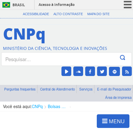
Acesso à informação
BRASIL
CORONAVÍRUS (COVID-19)
ACESSIBILIDADE
ALTO CONTRASTE
MAPA DO SITE
Participe
CNPq
Serviços
Legislação
MINISTÉRIO DA CIÊNCIA, TECNOLOGIA E INOVAÇÕES
Canais
Perguntas frequentes
Central de Atendimento
Serviços
E-mail do Pesquisador
Área de imprensa
Você está aqui:
CNPq
Bolsas e Auxílios Vigentes
Projetos de Pesquisa
MENU