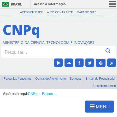
Acesso à informação
BRASIL
CORONAVÍRUS (COVID-19)
ACESSIBILIDADE
ALTO CONTRASTE
MAPA DO SITE
Participe
CNPq
Serviços
Legislação
MINISTÉRIO DA CIÊNCIA, TECNOLOGIA E INOVAÇÕES
Canais
Perguntas frequentes
Central de Atendimento
Serviços
E-mail do Pesquisador
Área de imprensa
Você está aqui:
CNPq
Bolsas e Auxílios Vigentes
Projetos de Pesquisa
MENU