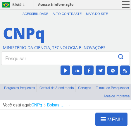
Acesso à informação
BRASIL
CORONAVÍRUS (COVID-19)
ACESSIBILIDADE
ALTO CONTRASTE
MAPA DO SITE
Participe
CNPq
Serviços
Legislação
MINISTÉRIO DA CIÊNCIA, TECNOLOGIA E INOVAÇÕES
Canais
Perguntas frequentes
Central de Atendimento
Serviços
E-mail do Pesquisador
Área de imprensa
Você está aqui:
CNPq
Bolsas e Auxílios Vigentes
Projetos de Pesquisa
MENU