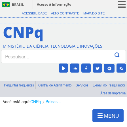
Acesso à informação
BRASIL
CORONAVÍRUS (COVID-19)
ACESSIBILIDADE
ALTO CONTRASTE
MAPA DO SITE
Participe
CNPq
Serviços
Legislação
MINISTÉRIO DA CIÊNCIA, TECNOLOGIA E INOVAÇÕES
Canais
Perguntas frequentes
Central de Atendimento
Serviços
E-mail do Pesquisador
Área de imprensa
Você está aqui:
CNPq
Bolsas e Auxílios Vigentes
Projetos de Pesquisa
MENU