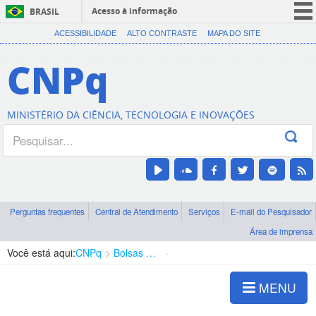
Acesso à informação
BRASIL
CORONAVÍRUS (COVID-19)
ACESSIBILIDADE
ALTO CONTRASTE
MAPA DO SITE
Participe
CNPq
Serviços
Legislação
MINISTÉRIO DA CIÊNCIA, TECNOLOGIA E INOVAÇÕES
Canais
Perguntas frequentes
Central de Atendimento
Serviços
E-mail do Pesquisador
Área de imprensa
Você está aqui:
CNPq
Bolsas e Auxílios Vigentes
Projetos de Pesquisa
MENU