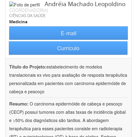
Andréia Machado Leopoldino
COORDENADOR(A)
CIÊNCIAS DA SAÚDE
Medicina
E-mail
Currículo
Título do Projeto:
estabelecimento de modelos
translacionais ex vivo para avaliação de resposta terapêutica
personalizada em pacientes com carcinoma epidermóide de
cabeça e pescoço
Resumo:
O carcinoma epidermóide de cabeça e pescoço
(CECP) possui tumores com altas taxas de incidência global
e >50% dos diagnósticos são tardios. A abordagem
terapêutica para esses pacientes consiste em radioterapia
(RT) e quimioterápicos (QT) à base de platina. Embora