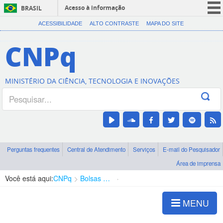
Acesso à informação
BRASIL
CORONAVÍRUS (COVID-19)
ACESSIBILIDADE
ALTO CONTRASTE
MAPA DO SITE
Participe
CNPq
Serviços
Legislação
MINISTÉRIO DA CIÊNCIA, TECNOLOGIA E INOVAÇÕES
Canais
Perguntas frequentes
Central de Atendimento
Serviços
E-mail do Pesquisador
Área de imprensa
Você está aqui:
CNPq
Bolsas e Auxílios Vigentes
Projetos de Pesquisa
MENU