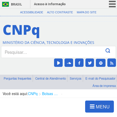
Acesso à informação
BRASIL
CORONAVÍRUS (COVID-19)
ACESSIBILIDADE
ALTO CONTRASTE
MAPA DO SITE
Participe
CNPq
Serviços
Legislação
MINISTÉRIO DA CIÊNCIA, TECNOLOGIA E INOVAÇÕES
Canais
Perguntas frequentes
Central de Atendimento
Serviços
E-mail do Pesquisador
Área de imprensa
Você está aqui:
CNPq
Bolsas e Auxílios Vigentes
Projetos de Pesquisa
MENU