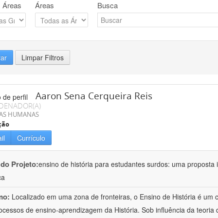
 Áreas
Áreas
Busca
rar
Limpar Filtros
Aaron Sena Cerqueira Reis
DENADOR(A)
IAS HUMANAS
ção
il
Currículo
 do Projeto:
ensino de história para estudantes surdos: uma proposta i
ca
mo:
Localizado em uma zona de fronteiras, o Ensino de História é um
ocessos de ensino-aprendizagem da História. Sob influência da teoria d