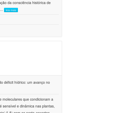
ão da consciência histórica de
...
leia mais
o déficit hídrico: um avanço no
s e moleculares que condicionam a
é sensível e dinâmica nas plantas,
cia' (LA) com os porta-enxertos