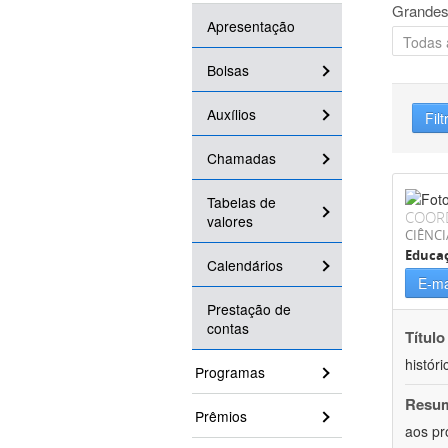
Grandes
Apresentação
Bolsas
Auxílios
Filt
Chamadas
Tabelas de
COOR
valores
CIÊNC
Educa
Calendários
E-ma
Prestação de
contas
Título
históri
Programas
Resu
Prêmios
aos pr