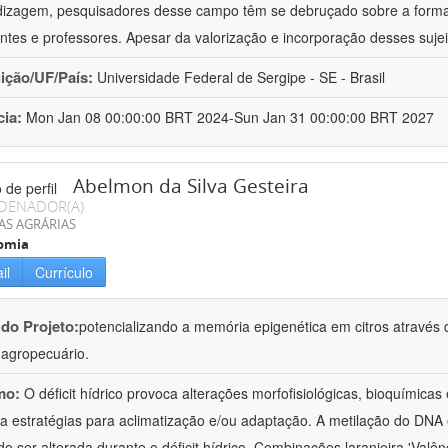
izagem, pesquisadores desse campo têm se debruçado sobre a formaç
ntes e professores. Apesar da valorização e incorporação desses sujei
uição/UF/País:
Universidade Federal de Sergipe - SE - Brasil
cia:
Mon Jan 08 00:00:00 BRT 2024-Sun Jan 31 00:00:00 BRT 2027
Abelmon da Silva Gesteira
DENADOR(A)
AS AGRÁRIAS
omia
il
Currículo
 do Projeto:
potencializando a memória epigenética em citros através d
o agropecuário.
mo:
O déficit hídrico provoca alterações morfofisiológicas, bioquímica
 a estratégias para aclimatização e/ou adaptação. A metilação do DNA 
o ser alterada durante o déficit hídrico. Combinações laranjeira 'Valên