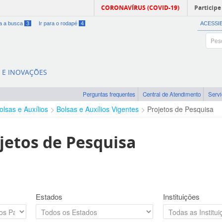
CORONAVÍRUS (COVID-19)
Participe
ra a busca
3
Ir para o rodapé
4
ACESSI
A E INOVAÇÕES
Perguntas frequentes
Central de Atendimento
Serv
olsas e Auxílios
Bolsas e Auxílios Vigentes
Projetos de Pesquisa
jetos de Pesquisa
Estados
Instituições