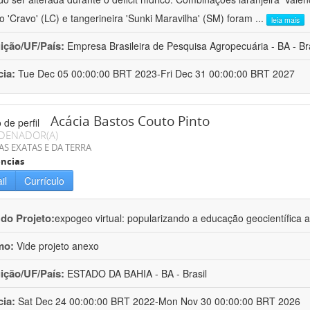
ro 'Cravo' (LC) e tangerineira 'Sunki Maravilha' (SM) foram
...
leia mais
uição/UF/País:
Empresa Brasileira de Pesquisa Agropecuária - BA - Bra
cia:
Tue Dec 05 00:00:00 BRT 2023-Fri Dec 31 00:00:00 BRT 2027
Acácia Bastos Couto Pinto
DENADOR(A)
AS EXATAS E DA TERRA
ncias
il
Currículo
 do Projeto:
expogeo virtual: popularizando a educação geocientífica a
mo:
Vide projeto anexo
uição/UF/País:
ESTADO DA BAHIA - BA - Brasil
cia:
Sat Dec 24 00:00:00 BRT 2022-Mon Nov 30 00:00:00 BRT 2026