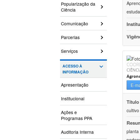
Aprend
Popularização da
Ciência
estuda
Comunicação
Instit
Vigên
Parcerias
Serviços
COOR
ACESSO À
CIÊNCI
INFORMAÇÃO
Agron
Apresentação
E-ma
Institucional
Título
cultiv
Ações e
Programas PPA
Resu
planta
Auditoria Interna
podend