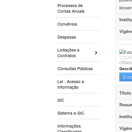
Processos de
limoei
Contas Anuais
Instit
Convênios
Vigên
Despesas
Licitações e
Contratos
COOR
CIÊNCI
Consultas Públicas
Geociê
E-ma
Lei - Acesso a
Informação
Título
SIC
Resu
Sistema e-SIC
Instit
Informações
Vigên
Classificadas