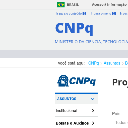
Acesso à informação
BRASIL
Ir para o conteúdo
1
Ir para o menu
2
Ir pa
CNPq
MINISTÉRIO DA CIÊNCIA, TECNOLOGI
Você está aqui:
CNPq
Assuntos
B
Pro
ASSUNTOS
Institucional
País
Bolsas e Auxílios