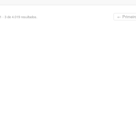
← Primeir
 - 3 de 4.019 resultados.