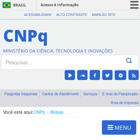
Acesso à informação
BRASIL
CORONAVÍRUS (COVID-19)
ACESSIBILIDADE
ALTO CONTRASTE
MAPA DO SITE
Participe
CNPq
Serviços
Legislação
MINISTÉRIO DA CIÊNCIA, TECNOLOGIA E INOVAÇÕES
Canais
Perguntas frequentes
Central de Atendimento
Serviços
E-mail do Pesquisador
Área de imprensa
Você está aqui:
CNPq
Bolsas e Auxílios Vigentes
Projetos de Pesquisa
MENU