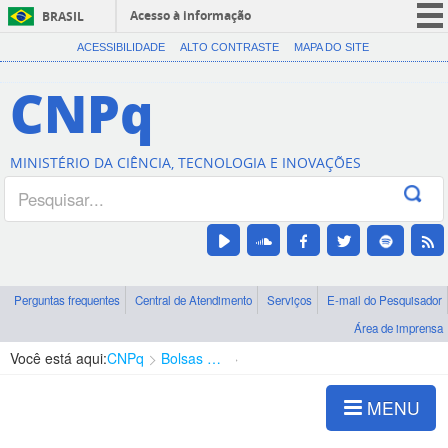
Acesso à informação
BRASIL
CORONAVÍRUS (COVID-19)
ACESSIBILIDADE
ALTO CONTRASTE
MAPA DO SITE
Participe
CNPq
Serviços
Legislação
MINISTÉRIO DA CIÊNCIA, TECNOLOGIA E INOVAÇÕES
Canais
Perguntas frequentes
Central de Atendimento
Serviços
E-mail do Pesquisador
Área de imprensa
Você está aqui:
CNPq
Bolsas e Auxílios Vigentes
Projetos de Pesquisa
MENU