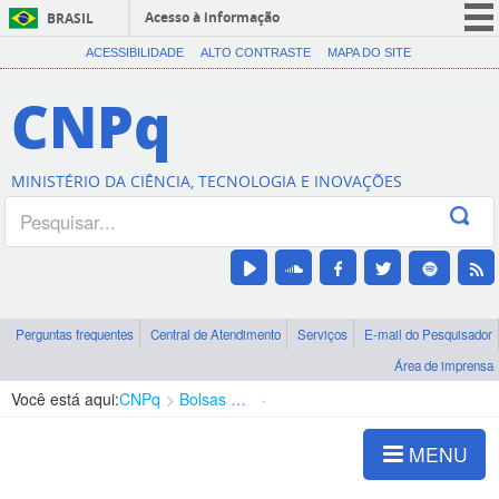
Acesso à informação
BRASIL
CORONAVÍRUS (COVID-19)
ACESSIBILIDADE
ALTO CONTRASTE
MAPA DO SITE
Participe
CNPq
Serviços
Legislação
MINISTÉRIO DA CIÊNCIA, TECNOLOGIA E INOVAÇÕES
Canais
Perguntas frequentes
Central de Atendimento
Serviços
E-mail do Pesquisador
Área de imprensa
Você está aqui:
CNPq
Bolsas e Auxílios Vigentes
Projetos de Pesquisa
MENU