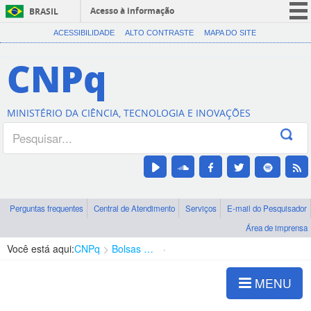
Acesso à informação
BRASIL
CORONAVÍRUS (COVID-19)
ACESSIBILIDADE
ALTO CONTRASTE
MAPA DO SITE
Participe
CNPq
Serviços
Legislação
MINISTÉRIO DA CIÊNCIA, TECNOLOGIA E INOVAÇÕES
Canais
Perguntas frequentes
Central de Atendimento
Serviços
E-mail do Pesquisador
Área de imprensa
Você está aqui:
CNPq
Bolsas e Auxílios Vigentes
Projetos de Pesquisa
MENU