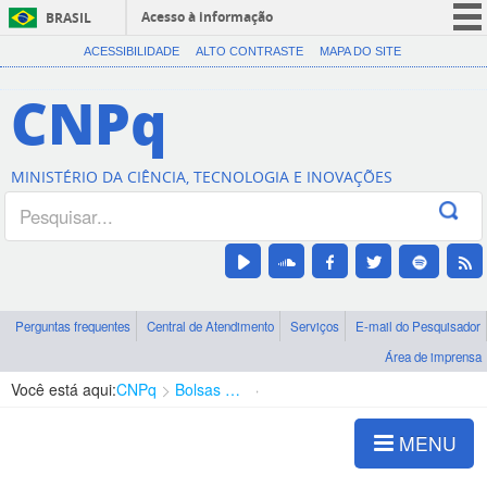
Acesso à informação
BRASIL
CORONAVÍRUS (COVID-19)
ACESSIBILIDADE
ALTO CONTRASTE
MAPA DO SITE
Participe
CNPq
Serviços
Legislação
MINISTÉRIO DA CIÊNCIA, TECNOLOGIA E INOVAÇÕES
Canais
Perguntas frequentes
Central de Atendimento
Serviços
E-mail do Pesquisador
Área de imprensa
Você está aqui:
CNPq
Bolsas e Auxílios Vigentes
Projetos de Pesquisa
MENU