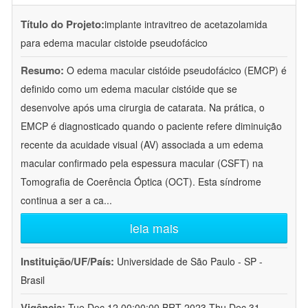
Título do Projeto:
implante intravitreo de acetazolamida
para edema macular cistoide pseudofácico
Resumo:
O edema macular cistóide pseudofácico (EMCP) é
definido como um edema macular cistóide que se
desenvolve após uma cirurgia de catarata. Na prática, o
EMCP é diagnosticado quando o paciente refere diminuição
recente da acuidade visual (AV) associada a um edema
macular confirmado pela espessura macular (CSFT) na
Tomografia de Coerência Óptica (OCT). Esta síndrome
continua a ser a ca
...
leia mais
Instituição/UF/País:
Universidade de São Paulo - SP -
Brasil
Vigência:
Tue Dec 12 00:00:00 BRT 2023-Thu Dec 31