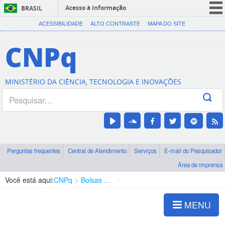
Acesso à informação
BRASIL
CORONAVÍRUS (COVID-19)
ACESSIBILIDADE
ALTO CONTRASTE
MAPA DO SITE
Participe
CNPq
Serviços
Legislação
MINISTÉRIO DA CIÊNCIA, TECNOLOGIA E INOVAÇÕES
Canais
Perguntas frequentes
Central de Atendimento
Serviços
E-mail do Pesquisador
Área de imprensa
Você está aqui:
CNPq
Bolsas e Auxílios Vigentes
Projetos de Pesquisa
MENU