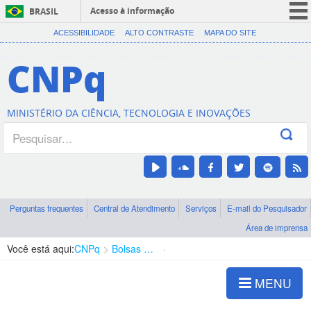
Acesso à informação
BRASIL
CORONAVÍRUS (COVID-19)
ACESSIBILIDADE
ALTO CONTRASTE
MAPA DO SITE
Participe
CNPq
Serviços
Legislação
MINISTÉRIO DA CIÊNCIA, TECNOLOGIA E INOVAÇÕES
Canais
Perguntas frequentes
Central de Atendimento
Serviços
E-mail do Pesquisador
Área de imprensa
Você está aqui:
CNPq
Bolsas e Auxílios Vigentes
Projetos de Pesquisa
MENU