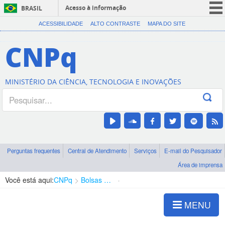
Acesso à informação
BRASIL
CORONAVÍRUS (COVID-19)
ACESSIBILIDADE
ALTO CONTRASTE
MAPA DO SITE
Participe
CNPq
Serviços
Legislação
MINISTÉRIO DA CIÊNCIA, TECNOLOGIA E INOVAÇÕES
Canais
Perguntas frequentes
Central de Atendimento
Serviços
E-mail do Pesquisador
Área de imprensa
Você está aqui:
CNPq
Bolsas e Auxílios Vigentes
Projetos de Pesquisa
MENU