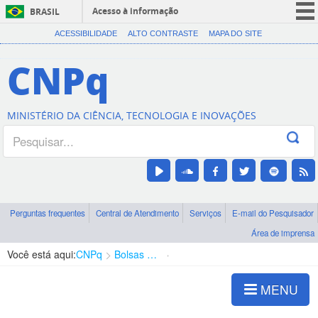
Acesso à informação
BRASIL
CORONAVÍRUS (COVID-19)
ACESSIBILIDADE
ALTO CONTRASTE
MAPA DO SITE
Participe
CNPq
Serviços
Legislação
MINISTÉRIO DA CIÊNCIA, TECNOLOGIA E INOVAÇÕES
Canais
Perguntas frequentes
Central de Atendimento
Serviços
E-mail do Pesquisador
Área de imprensa
Você está aqui:
CNPq
Bolsas e Auxílios Vigentes
Projetos de Pesquisa
MENU