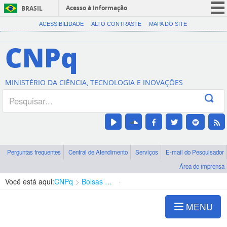
Acesso à informação
BRASIL
CORONAVÍRUS (COVID-19)
ACESSIBILIDADE
ALTO CONTRASTE
MAPA DO SITE
Participe
CNPq
Serviços
Legislação
MINISTÉRIO DA CIÊNCIA, TECNOLOGIA E INOVAÇÕES
Canais
Perguntas frequentes
Central de Atendimento
Serviços
E-mail do Pesquisador
Área de imprensa
Você está aqui:
CNPq
Bolsas e Auxílios Vigentes
Projetos de Pesquisa
MENU