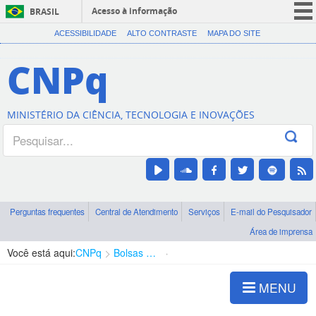
Acesso à informação
BRASIL
CORONAVÍRUS (COVID-19)
ACESSIBILIDADE
ALTO CONTRASTE
MAPA DO SITE
Participe
CNPq
Serviços
Legislação
MINISTÉRIO DA CIÊNCIA, TECNOLOGIA E INOVAÇÕES
Canais
Perguntas frequentes
Central de Atendimento
Serviços
E-mail do Pesquisador
Área de imprensa
Você está aqui:
CNPq
Bolsas e Auxílios Vigentes
Projetos de Pesquisa
MENU