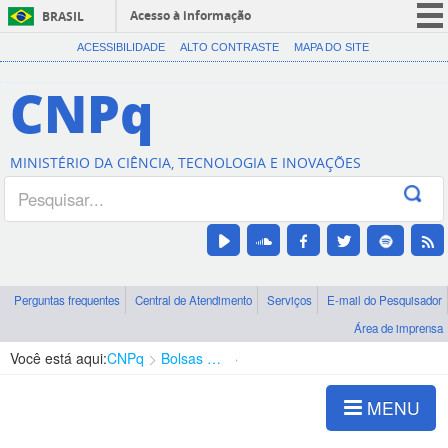
Acesso à informação
BRASIL
CORONAVÍRUS (COVID-19)
ACESSIBILIDADE
ALTO CONTRASTE
MAPA DO SITE
Participe
CNPq
Serviços
Legislação
MINISTÉRIO DA CIÊNCIA, TECNOLOGIA E INOVAÇÕES
Canais
Perguntas frequentes
Central de Atendimento
Serviços
E-mail do Pesquisador
Área de imprensa
Você está aqui:
CNPq
Bolsas e Auxílios Vigentes
Projetos de Pesquisa
MENU