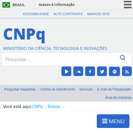
Acesso à informação
BRASIL
CORONAVÍRUS (COVID-19)
ACESSIBILIDADE
ALTO CONTRASTE
MAPA DO SITE
Participe
CNPq
Serviços
Legislação
MINISTÉRIO DA CIÊNCIA, TECNOLOGIA E INOVAÇÕES
Canais
Perguntas frequentes
Central de Atendimento
Serviços
E-mail do Pesquisador
Área de imprensa
Você está aqui:
CNPq
Bolsas e Auxílios Vigentes
Projetos de Pesquisa
MENU