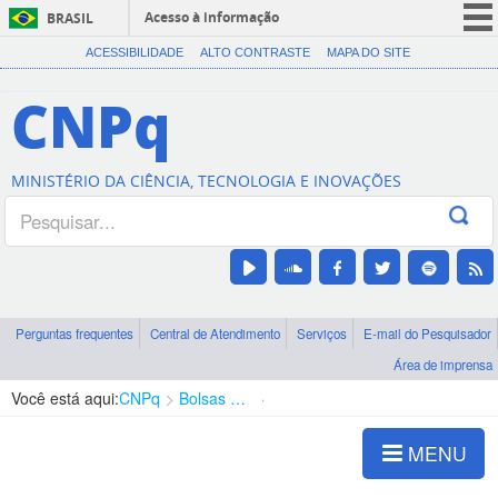
Acesso à informação
BRASIL
CORONAVÍRUS (COVID-19)
ACESSIBILIDADE
ALTO CONTRASTE
MAPA DO SITE
Participe
CNPq
Serviços
Legislação
MINISTÉRIO DA CIÊNCIA, TECNOLOGIA E INOVAÇÕES
Canais
Perguntas frequentes
Central de Atendimento
Serviços
E-mail do Pesquisador
Área de imprensa
Você está aqui:
CNPq
Bolsas e Auxílios Vigentes
Projetos de Pesquisa
MENU