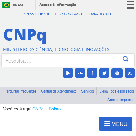
Acesso à informação
BRASIL
CORONAVÍRUS (COVID-19)
ACESSIBILIDADE
ALTO CONTRASTE
MAPA DO SITE
Participe
CNPq
Serviços
Legislação
MINISTÉRIO DA CIÊNCIA, TECNOLOGIA E INOVAÇÕES
Canais
Perguntas frequentes
Central de Atendimento
Serviços
E-mail do Pesquisador
Área de imprensa
Você está aqui:
CNPq
Bolsas e Auxílios Vigentes
Projetos de Pesquisa
MENU