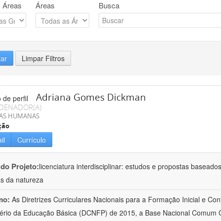
 Áreas
Áreas
Busca
rar
Limpar Filtros
Adriana Gomes Dickman
DENADOR(A)
IAS HUMANAS
ção
il
Currículo
 do Projeto:
licenciatura interdisciplinar: estudos e propostas baseado
as da natureza
mo:
As Diretrizes Curriculares Nacionais para a Formação Inicial e Con
ério da Educação Básica (DCNFP) de 2015, a Base Nacional Comum C