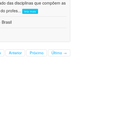
ado das disciplinas que compõem as
 do profes
...
leia mais
 Brasil
o
Anterior
Próximo
Último →