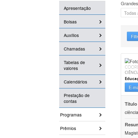
Grandes
Apresentação
Bolsas
Auxílios
Filt
Chamadas
Tabelas de
COOR
valores
CIÊNC
Educa
Calendários
E-ma
Prestação de
contas
Título
ciênci
Programas
Resu
Prêmios
Magist