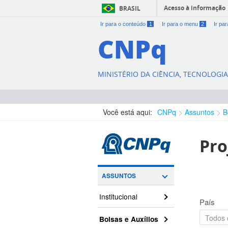
Acesso à informação
BRASIL
Ir para o conteúdo
1
Ir para o menu
2
Ir pa
CNPq
MINISTÉRIO DA CIÊNCIA, TECNOLOGI
Você está aqui:
CNPq
Assuntos
B
Pro
ASSUNTOS
Institucional
País
Bolsas e Auxílios