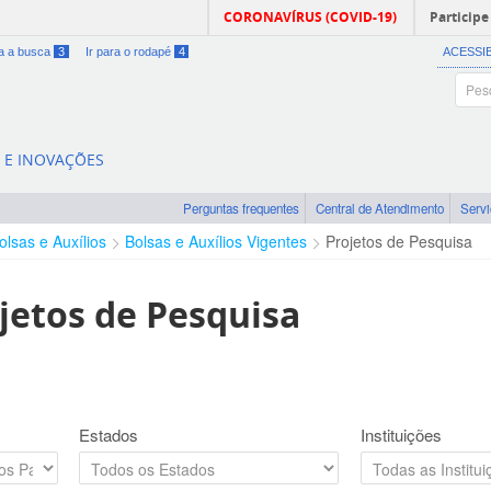
CORONAVÍRUS (COVID-19)
Participe
ra a busca
3
Ir para o rodapé
4
ACESSI
A E INOVAÇÕES
Perguntas frequentes
Central de Atendimento
Serv
olsas e Auxílios
Bolsas e Auxílios Vigentes
Projetos de Pesquisa
jetos de Pesquisa
Estados
Instituições