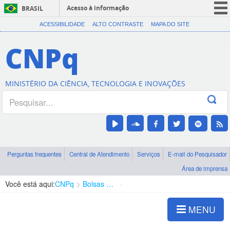
Acesso à informação
BRASIL
CORONAVÍRUS (COVID-19)
ACESSIBILIDADE
ALTO CONTRASTE
MAPA DO SITE
Participe
CNPq
Serviços
Legislação
MINISTÉRIO DA CIÊNCIA, TECNOLOGIA E INOVAÇÕES
Canais
Perguntas frequentes
Central de Atendimento
Serviços
E-mail do Pesquisador
Área de imprensa
Você está aqui:
CNPq
Bolsas e Auxílios Vigentes
Projetos de Pesquisa
MENU