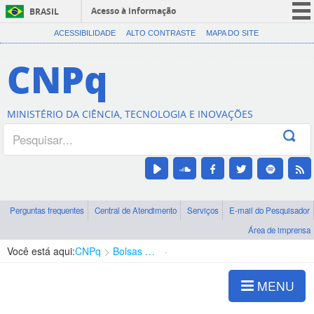
Acesso à informação
BRASIL
CORONAVÍRUS (COVID-19)
ACESSIBILIDADE
ALTO CONTRASTE
MAPA DO SITE
Participe
CNPq
Serviços
Legislação
MINISTÉRIO DA CIÊNCIA, TECNOLOGIA E INOVAÇÕES
Canais
Perguntas frequentes
Central de Atendimento
Serviços
E-mail do Pesquisador
Área de imprensa
Você está aqui:
CNPq
Bolsas e Auxílios Vigentes
Projetos de Pesquisa
MENU