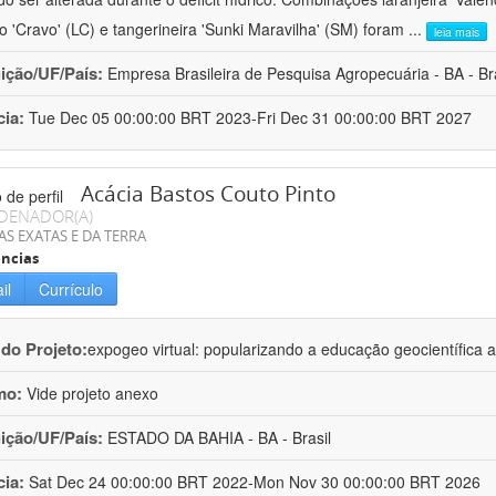
ro 'Cravo' (LC) e tangerineira 'Sunki Maravilha' (SM) foram
...
leia mais
uição/UF/País:
Empresa Brasileira de Pesquisa Agropecuária - BA - Bra
cia:
Tue Dec 05 00:00:00 BRT 2023-Fri Dec 31 00:00:00 BRT 2027
Acácia Bastos Couto Pinto
DENADOR(A)
AS EXATAS E DA TERRA
ncias
il
Currículo
 do Projeto:
expogeo virtual: popularizando a educação geocientífica a
mo:
Vide projeto anexo
uição/UF/País:
ESTADO DA BAHIA - BA - Brasil
cia:
Sat Dec 24 00:00:00 BRT 2022-Mon Nov 30 00:00:00 BRT 2026