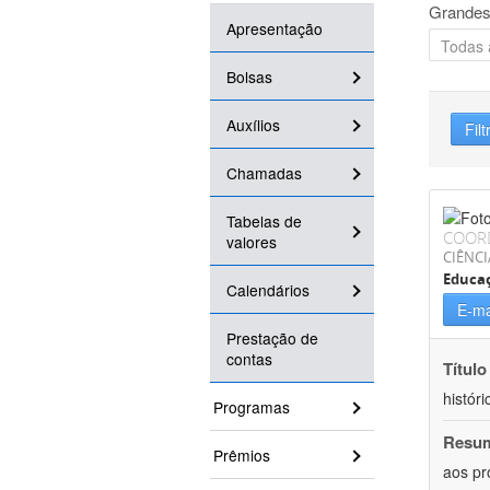
Grandes
Apresentação
Bolsas
Auxílios
Filt
Chamadas
Tabelas de
COOR
valores
CIÊNC
Educa
Calendários
E-ma
Prestação de
contas
Título
históri
Programas
Resu
Prêmios
aos pr