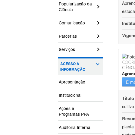
Aprend
Popularização da
Ciência
estuda
Comunicação
Instit
Vigên
Parcerias
Serviços
COOR
ACESSO À
CIÊNCI
INFORMAÇÃO
Agron
Apresentação
E-ma
Institucional
Título
cultiv
Ações e
Programas PPA
Resu
planta
Auditoria Interna
podend