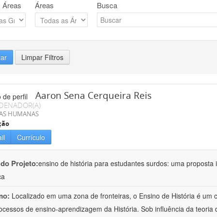
 Áreas
Áreas
Busca
rar
Limpar Filtros
Aaron Sena Cerqueira Reis
DENADOR(A)
IAS HUMANAS
ção
il
Currículo
 do Projeto:
ensino de história para estudantes surdos: uma proposta i
ca
mo:
Localizado em uma zona de fronteiras, o Ensino de História é um
ocessos de ensino-aprendizagem da História. Sob influência da teoria d