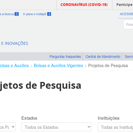
CORONAVÍRUS (COVID-19)
Participe
ra a busca
3
Ir para o rodapé
4
ACESSI
A E INOVAÇÕES
Perguntas frequentes
Central de Atendimento
Serv
olsas e Auxílios
Bolsas e Auxílios Vigentes
Projetos de Pesquisa
jetos de Pesquisa
Estados
Instituições