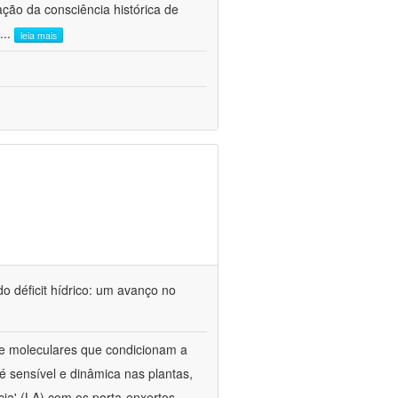
ão da consciência histórica de
...
leia mais
o déficit hídrico: um avanço no
s e moleculares que condicionam a
é sensível e dinâmica nas plantas,
cia' (LA) com os porta-enxertos