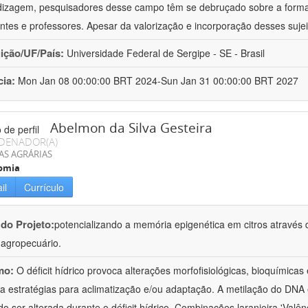
izagem, pesquisadores desse campo têm se debruçado sobre a formaç
ntes e professores. Apesar da valorização e incorporação desses sujei
uição/UF/País:
Universidade Federal de Sergipe - SE - Brasil
cia:
Mon Jan 08 00:00:00 BRT 2024-Sun Jan 31 00:00:00 BRT 2027
Abelmon da Silva Gesteira
DENADOR(A)
AS AGRÁRIAS
omia
il
Currículo
 do Projeto:
potencializando a memória epigenética em citros através d
o agropecuário.
mo:
O déficit hídrico provoca alterações morfofisiológicas, bioquímica
 a estratégias para aclimatização e/ou adaptação. A metilação do DNA 
o ser alterada durante o déficit hídrico. Combinações laranjeira 'Valên