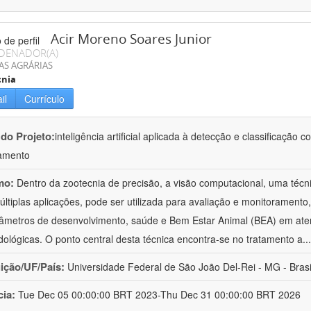
Acir Moreno Soares Junior
DENADOR(A)
AS AGRÁRIAS
cnia
il
Currículo
 do Projeto:
inteligência artificial aplicada à detecção e classificaçã
amento
mo:
Dentro da zootecnia de precisão, a visão computacional, uma técni
ltiplas aplicações, pode ser utilizada para avaliação e monitoramento, 
âmetros de desenvolvimento, saúde e Bem Estar Animal (BEA) em ate
ológicas. O ponto central desta técnica encontra-se no tratamento a
..
uição/UF/País:
Universidade Federal de São João Del-Rei - MG - Brasi
cia:
Tue Dec 05 00:00:00 BRT 2023-Thu Dec 31 00:00:00 BRT 2026