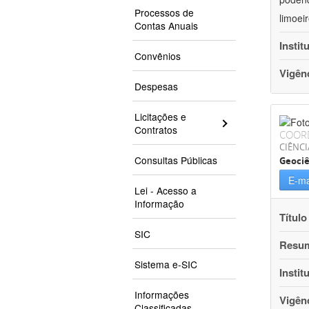
Processos de
limoei
Contas Anuais
Instit
Convênios
Vigên
Despesas
Licitações e
Contratos
COOR
CIÊNCI
Consultas Públicas
Geociê
E-ma
Lei - Acesso a
Informação
Título
SIC
Resu
Sistema e-SIC
Instit
Informações
Vigên
Classificadas