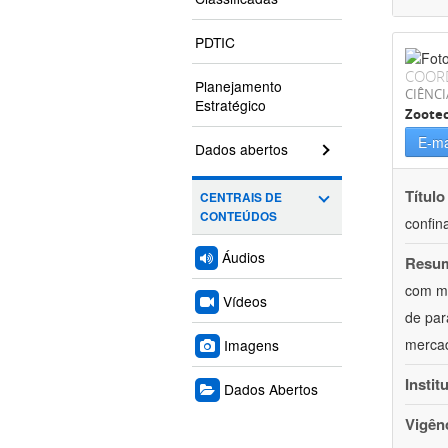
PDTIC
COOR
Planejamento
CIÊNCI
Estratégico
Zoote
E-ma
Dados abertos
Título
CENTRAIS DE
CONTEÚDOS
confin
Áudios
Resu
com mú
Vídeos
de par
mercad
Imagens
Instit
Dados Abertos
Vigên