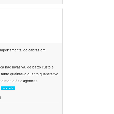
o comportamental de cabras em
ca não invasiva, de baixo custo e
tanto qualitativo quanto quantitativo,
ndimento às exigências
.
leia mais
l