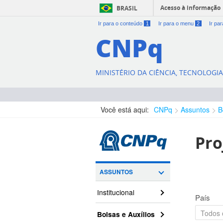
Acesso à informação
BRASIL
Ir para o conteúdo
1
Ir para o menu
2
Ir pa
CNPq
MINISTÉRIO DA CIÊNCIA, TECNOLOGI
Você está aqui:
CNPq
Assuntos
B
Pro
ASSUNTOS
Institucional
País
Bolsas e Auxílios