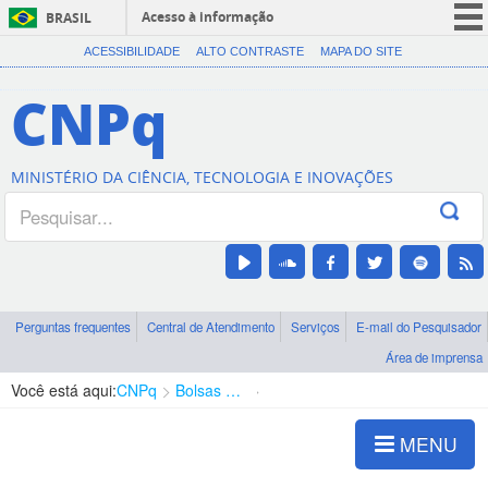
Acesso à informação
BRASIL
CORONAVÍRUS (COVID-19)
ACESSIBILIDADE
ALTO CONTRASTE
MAPA DO SITE
Participe
CNPq
Serviços
Legislação
MINISTÉRIO DA CIÊNCIA, TECNOLOGIA E INOVAÇÕES
Canais
Perguntas frequentes
Central de Atendimento
Serviços
E-mail do Pesquisador
Área de imprensa
Você está aqui:
CNPq
Bolsas e Auxílios Vigentes
Projetos de Pesquisa
MENU