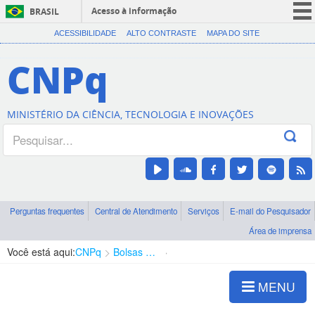
Acesso à informação
BRASIL
CORONAVÍRUS (COVID-19)
ACESSIBILIDADE
ALTO CONTRASTE
MAPA DO SITE
Participe
CNPq
Serviços
Legislação
MINISTÉRIO DA CIÊNCIA, TECNOLOGIA E INOVAÇÕES
Canais
Perguntas frequentes
Central de Atendimento
Serviços
E-mail do Pesquisador
Área de imprensa
Você está aqui:
CNPq
Bolsas e Auxílios Vigentes
Projetos de Pesquisa
MENU