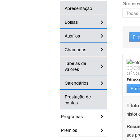
Grandes
Apresentação
Bolsas
Auxílios
Filt
Chamadas
Tabelas de
COOR
valores
CIÊNC
Educa
Calendários
E-ma
Prestação de
contas
Título
históri
Programas
Resu
Prêmios
aos pr