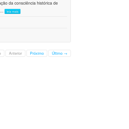
ão da consciência histórica de
...
leia mais
o
Anterior
Próximo
Último →