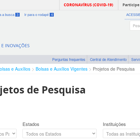
CORONAVÍRUS (COVID-19)
Participe
ra a busca
3
Ir para o rodapé
4
ACESSI
A E INOVAÇÕES
Perguntas frequentes
Central de Atendimento
Serv
olsas e Auxílios
Bolsas e Auxílios Vigentes
Projetos de Pesquisa
jetos de Pesquisa
Estados
Instituições