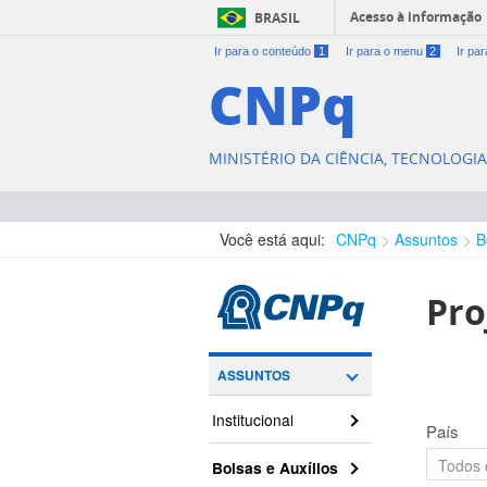
Acesso à informação
BRASIL
Ir para o conteúdo
1
Ir para o menu
2
Ir pa
CNPq
MINISTÉRIO DA CIÊNCIA, TECNOLOGI
Você está aqui:
CNPq
Assuntos
B
Pro
ASSUNTOS
Institucional
País
Bolsas e Auxílios