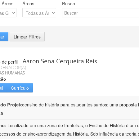
 Áreas
Áreas
Busca
rar
Limpar Filtros
Aaron Sena Cerqueira Reis
DENADOR(A)
IAS HUMANAS
ção
il
Currículo
 do Projeto:
ensino de história para estudantes surdos: uma proposta i
ca
mo:
Localizado em uma zona de fronteiras, o Ensino de História é um
ocessos de ensino-aprendizagem da História. Sob influência da teoria d