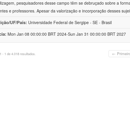
izagem, pesquisadores desse campo têm se debruçado sobre a formaç
ntes e professores. Apesar da valorização e incorporação desses sujei
uição/UF/País:
Universidade Federal de Sergipe - SE - Brasil
cia:
Mon Jan 08 00:00:00 BRT 2024-Sun Jan 31 00:00:00 BRT 2027
← Primeir
 - 1 de 4.018 resultados.