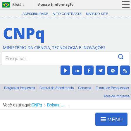
Acesso à informação
BRASIL
CORONAVÍRUS (COVID-19)
ACESSIBILIDADE
ALTO CONTRASTE
MAPA DO SITE
Participe
CNPq
Serviços
Legislação
MINISTÉRIO DA CIÊNCIA, TECNOLOGIA E INOVAÇÕES
Canais
Perguntas frequentes
Central de Atendimento
Serviços
E-mail do Pesquisador
Área de imprensa
Você está aqui:
CNPq
Bolsas e Auxílios Vigentes
Projetos de Pesquisa
MENU