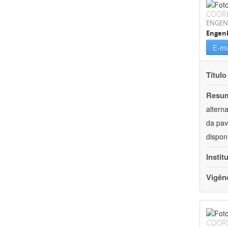
COOR
ENGEN
Engenh
E-ma
Título
Resu
altern
da pav
dispon
Instit
Vigên
COOR