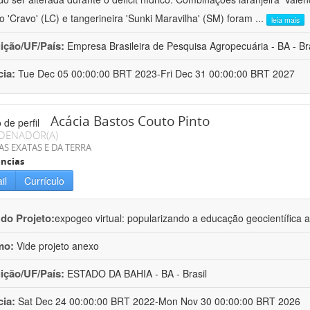
ro 'Cravo' (LC) e tangerineira 'Sunki Maravilha' (SM) foram
...
leia mais
uição/UF/País:
Empresa Brasileira de Pesquisa Agropecuária - BA - Bra
cia:
Tue Dec 05 00:00:00 BRT 2023-Fri Dec 31 00:00:00 BRT 2027
Acácia Bastos Couto Pinto
DENADOR(A)
AS EXATAS E DA TERRA
ncias
il
Currículo
 do Projeto:
expogeo virtual: popularizando a educação geocientífica a
mo:
Vide projeto anexo
uição/UF/País:
ESTADO DA BAHIA - BA - Brasil
cia:
Sat Dec 24 00:00:00 BRT 2022-Mon Nov 30 00:00:00 BRT 2026