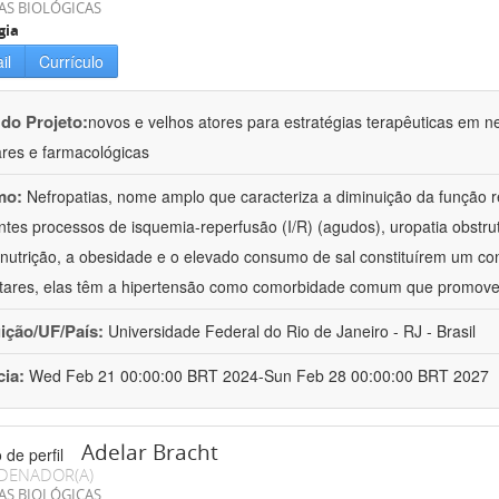
AS BIOLÓGICAS
gia
il
Currículo
 do Projeto:
novos e velhos atores para estratégias terapêuticas em nef
ares e farmacológicas
mo:
Nefropatias, nome amplo que caracteriza a diminuição da função r
ntes processos de isquemia-reperfusão (I/R) (agudos), uropatia obstrut
nutrição, a obesidade e o elevado consumo de sal constituírem um con
tares, elas têm a hipertensão como comorbidade comum que promov
uição/UF/País:
Universidade Federal do Rio de Janeiro - RJ - Brasil
cia:
Wed Feb 21 00:00:00 BRT 2024-Sun Feb 28 00:00:00 BRT 2027
Adelar Bracht
DENADOR(A)
AS BIOLÓGICAS