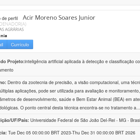
Acir Moreno Soares Junior
DENADOR(A)
AS AGRÁRIAS
cnia
il
Currículo
 do Projeto:
inteligência artificial aplicada à detecção e classificaçã
amento
mo:
Dentro da zootecnia de precisão, a visão computacional, uma técni
ltiplas aplicações, pode ser utilizada para avaliação e monitoramento, 
âmetros de desenvolvimento, saúde e Bem Estar Animal (BEA) em ate
ológicas. O ponto central desta técnica encontra-se no tratamento a
..
uição/UF/País:
Universidade Federal de São João Del-Rei - MG - Brasi
cia:
Tue Dec 05 00:00:00 BRT 2023-Thu Dec 31 00:00:00 BRT 2026