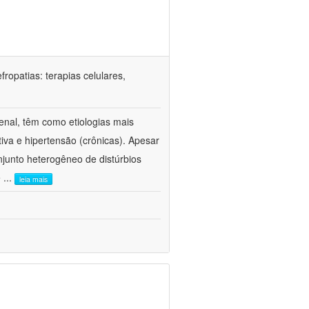
ropatias: terapias celulares,
enal, têm como etiologias mais
iva e hipertensão (crônicas). Apesar
junto heterogêneo de distúrbios
e
...
leia mais