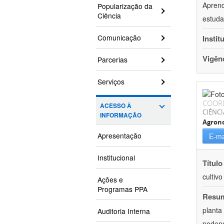
Aprend
Popularização da
Ciência
estuda
Comunicação
Instit
Vigên
Parcerias
Serviços
COOR
ACESSO À
CIÊNCI
INFORMAÇÃO
Agron
Apresentação
E-ma
Institucional
Título
cultiv
Ações e
Programas PPA
Resu
planta
Auditoria Interna
podend