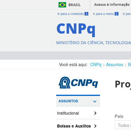
Acesso à informação
BRASIL
Ir para o conteúdo
1
Ir para o menu
2
Ir pa
CNPq
MINISTÉRIO DA CIÊNCIA, TECNOLOGI
Você está aqui:
CNPq
Assuntos
B
Pro
ASSUNTOS
Institucional
País
Bolsas e Auxílios