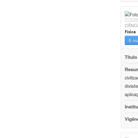
COOR
CIÊNCI
Física
E-ma
Título
Resu
civili
divisõ
aplica
Instit
Vigên