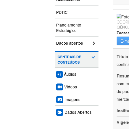
PDTIC
COOR
Planejamento
CIÊNCI
Estratégico
Zoote
E-ma
Dados abertos
Título
CENTRAIS DE
CONTEÚDOS
confin
Áudios
Resu
com mú
Vídeos
de par
mercad
Imagens
Instit
Dados Abertos
Vigên