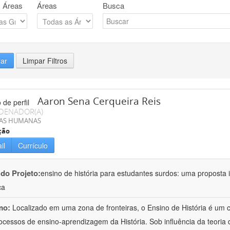
 Áreas
Áreas
Busca
rar
Limpar Filtros
Aaron Sena Cerqueira Reis
DENADOR(A)
IAS HUMANAS
ção
il
Currículo
 do Projeto:
ensino de história para estudantes surdos: uma proposta i
ca
mo:
Localizado em uma zona de fronteiras, o Ensino de História é um
ocessos de ensino-aprendizagem da História. Sob influência da teoria d