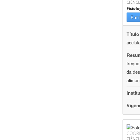
CIÊNCI
Fisiolo
E-ma
Título
acelul
Resu
freque
da des
alimen
Instit
Vigên
COOR
CIÊNCI