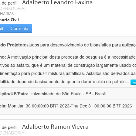
Adalberto Leandro Faxina
DENADOR(A)
HARIAS
aria Civil
il
Currículo
 do Projeto:
estudos para desenvolvimento de bioasfaltos para aplic
mo:
A motivação principal desta proposta de pesquisa é a necessidade
ativos ao asfalto, que é um material de construção largamente usado 
imentação para produzir misturas asfálticas. Asfaltos são derivados da
ibilidade depende basicamente do quanto durar o ciclo do petróle
...
le
uição/UF/País:
Universidade de São Paulo - SP - Brasil
cia:
Mon Jan 30 00:00:00 BRT 2023-Thu Dec 31 00:00:00 BRT 2026
Adalberto Ramon Vieyra
DENADOR(A)