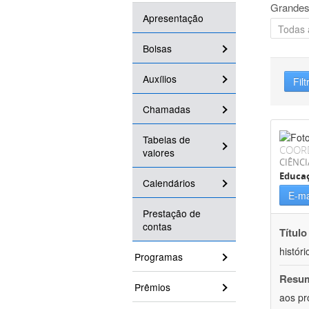
Grandes
Apresentação
Bolsas
Auxílios
Filt
Chamadas
Tabelas de
COOR
valores
CIÊNC
Educa
Calendários
E-ma
Prestação de
contas
Título
históri
Programas
Resu
Prêmios
aos pr