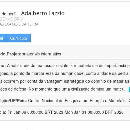
Adalberto Fazzio
DENADOR(A)
AS EXATAS E DA TERRA
il
Currículo
 do Projeto:
materials informatics
mo:
A habilidade de manusear e sintetizar materiais é de importância 
zações, a ponto de marcar eras da humanidade, como a idade da pedra, 
es ocorrem por conta da vantagem estratégica do domínio de materiais,
ções de defesa. No momento que uma civilização domina um materi
...
uição/UF/País:
Centro Nacional de Pesquisa em Energia e Materiais - S
cia:
Fri Jan 06 00:00:00 BRT 2023-Mon Jan 31 00:00:00 BRT 2028