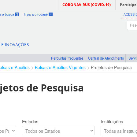
CORONAVÍRUS (COVID-19)
Participe
ra a busca
3
Ir para o rodapé
4
ACESSI
A E INOVAÇÕES
Perguntas frequentes
Central de Atendimento
Serv
olsas e Auxílios
Bolsas e Auxílios Vigentes
Projetos de Pesquisa
jetos de Pesquisa
Estados
Instituições