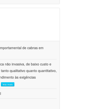
o comportamental de cabras em
ca não invasiva, de baixo custo e
tanto qualitativo quanto quantitativo,
ndimento às exigências
.
leia mais
l