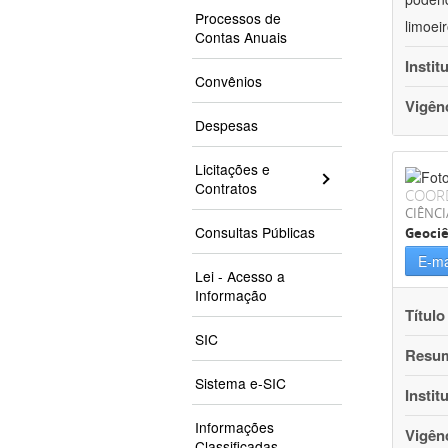
Processos de
limoei
Contas Anuais
Instit
Convênios
Vigên
Despesas
Licitações e
Contratos
COOR
CIÊNCI
Consultas Públicas
Geociê
E-ma
Lei - Acesso a
Informação
Título
SIC
Resu
Sistema e-SIC
Instit
Informações
Vigên
Classificadas