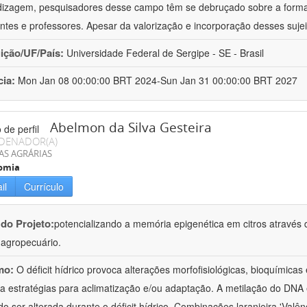
izagem, pesquisadores desse campo têm se debruçado sobre a formaç
ntes e professores. Apesar da valorização e incorporação desses sujei
uição/UF/País:
Universidade Federal de Sergipe - SE - Brasil
cia:
Mon Jan 08 00:00:00 BRT 2024-Sun Jan 31 00:00:00 BRT 2027
Abelmon da Silva Gesteira
DENADOR(A)
AS AGRÁRIAS
omia
il
Currículo
 do Projeto:
potencializando a memória epigenética em citros através d
o agropecuário.
mo:
O déficit hídrico provoca alterações morfofisiológicas, bioquímica
 a estratégias para aclimatização e/ou adaptação. A metilação do DNA 
o ser alterada durante o déficit hídrico. Combinações laranjeira 'Valên