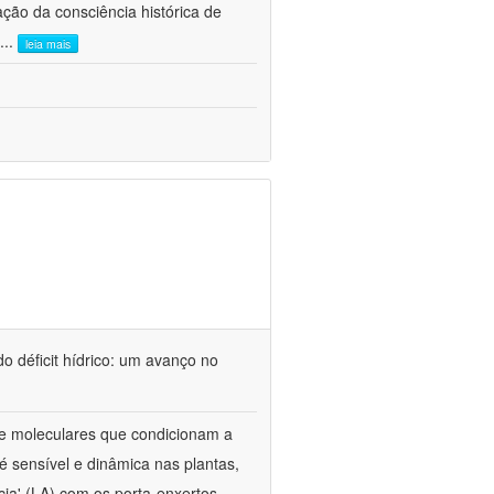
ão da consciência histórica de
...
leia mais
o déficit hídrico: um avanço no
s e moleculares que condicionam a
é sensível e dinâmica nas plantas,
cia' (LA) com os porta-enxertos