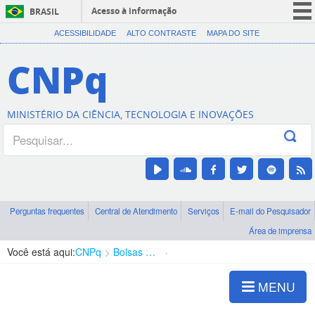
Acesso à informação
BRASIL
CORONAVÍRUS (COVID-19)
ACESSIBILIDADE
ALTO CONTRASTE
MAPA DO SITE
Participe
CNPq
Serviços
Legislação
MINISTÉRIO DA CIÊNCIA, TECNOLOGIA E INOVAÇÕES
Canais
Perguntas frequentes
Central de Atendimento
Serviços
E-mail do Pesquisador
Área de imprensa
Você está aqui:
CNPq
Bolsas e Auxílios Vigentes
Projetos de Pesquisa
MENU