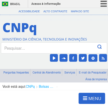
Acesso à informação
BRASIL
CORONAVÍRUS (COVID-19)
ACESSIBILIDADE
ALTO CONTRASTE
MAPA DO SITE
Participe
CNPq
Serviços
Legislação
MINISTÉRIO DA CIÊNCIA, TECNOLOGIA E INOVAÇÕES
Canais
Perguntas frequentes
Central de Atendimento
Serviços
E-mail do Pesquisador
Área de imprensa
Você está aqui:
CNPq
Bolsas e Auxílios Vigentes
Projetos de Pesquisa
MENU