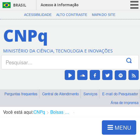
Acesso à informação
BRASIL
CORONAVÍRUS (COVID-19)
ACESSIBILIDADE
ALTO CONTRASTE
MAPA DO SITE
Participe
CNPq
Serviços
Legislação
MINISTÉRIO DA CIÊNCIA, TECNOLOGIA E INOVAÇÕES
Canais
Perguntas frequentes
Central de Atendimento
Serviços
E-mail do Pesquisador
Área de imprensa
Você está aqui:
CNPq
Bolsas e Auxílios Vigentes
Projetos de Pesquisa
MENU