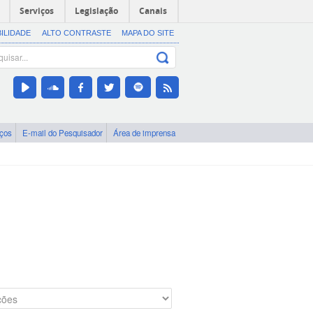
Serviços
Legislação
Canais
BILIDADE
ALTO CONTRASTE
MAPA DO SITE
iços
E-mail do Pesquisador
Área de imprensa