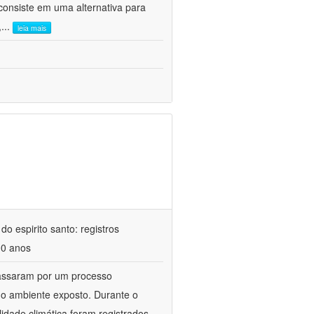
consiste em uma alternativa para
,
...
leia mais
o espirito santo: registros
00 anos
 passaram por um processo
 o ambiente exposto. Durante o
idade climática foram registrados,