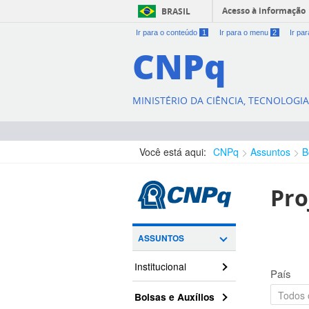
Acesso à informação
BRASIL
Ir para o conteúdo
1
Ir para o menu
2
Ir pa
CNPq
MINISTÉRIO DA CIÊNCIA, TECNOLOGI
Você está aqui:
CNPq
Assuntos
B
Pro
ASSUNTOS
Institucional
País
Bolsas e Auxílios