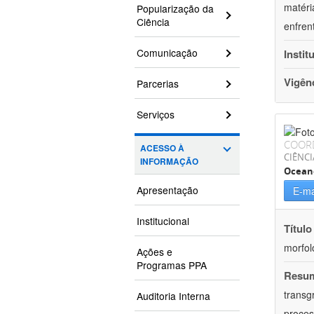
matéri
Popularização da
Ciência
enfren
Comunicação
Instit
Vigên
Parcerias
Serviços
COOR
ACESSO À
CIÊNCI
INFORMAÇÃO
Ocean
Apresentação
E-ma
Institucional
Título
morfol
Ações e
Programas PPA
Resu
transg
Auditoria Interna
proces