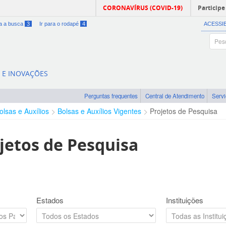
CORONAVÍRUS (COVID-19)
Participe
ra a busca
3
Ir para o rodapé
4
ACESSI
A E INOVAÇÕES
Perguntas frequentes
Central de Atendimento
Serv
olsas e Auxílios
Bolsas e Auxílios Vigentes
Projetos de Pesquisa
jetos de Pesquisa
Estados
Instituições