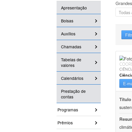
Grandes
Apresentação
Bolsas
Auxílios
Filt
Chamadas
Tabelas de
COOR
valores
CIÊNCI
Ciênci
Calendários
E-ma
Prestação de
contas
Título
susten
Programas
Resu
Prêmios
climát