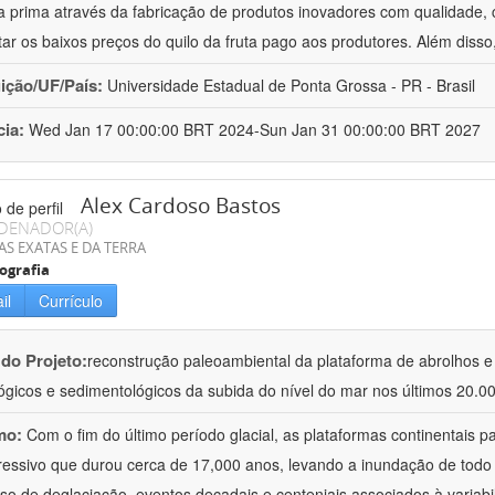
a prima através da fabricação de produtos inovadores com qualidade, 
tar os baixos preços do quilo da fruta pago aos produtores. Além disso
uição/UF/País:
Universidade Estadual de Ponta Grossa - PR - Brasil
cia:
Wed Jan 17 00:00:00 BRT 2024-Sun Jan 31 00:00:00 BRT 2027
Alex Cardoso Bastos
DENADOR(A)
AS EXATAS E DA TERRA
ografia
il
Currículo
 do Projeto:
reconstrução paleoambiental da plataforma de abrolhos e d
ógicos e sedimentológicos da subida do nível do mar nos últimos 20.0
mo:
Com o fim do último período glacial, as plataformas continentais
ressivo que durou cerca de 17,000 anos, levando a inundação de todo
so de deglaciação, eventos decadais e centeniais associados à variabil