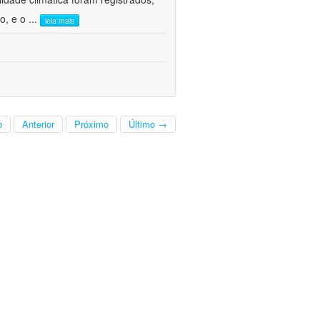
o, e o
...
leia mais
o
Anterior
Próximo
Último →