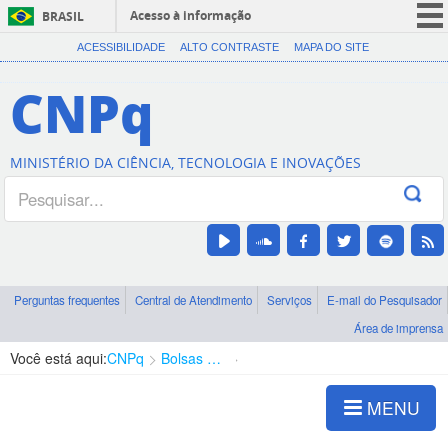
Acesso à informação
BRASIL
CORONAVÍRUS (COVID-19)
ACESSIBILIDADE
ALTO CONTRASTE
MAPA DO SITE
Participe
CNPq
Serviços
Legislação
MINISTÉRIO DA CIÊNCIA, TECNOLOGIA E INOVAÇÕES
Canais
Perguntas frequentes
Central de Atendimento
Serviços
E-mail do Pesquisador
Área de imprensa
Você está aqui:
CNPq
Bolsas e Auxílios Vigentes
Projetos de Pesquisa
MENU