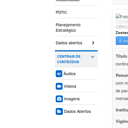
PDTIC
COOR
Planejamento
CIÊNCI
Estratégico
Zoote
E-ma
Dados abertos
Título
CENTRAIS DE
CONTEÚDOS
confin
Áudios
Resu
com mú
Vídeos
de par
mercad
Imagens
Instit
Dados Abertos
Vigên