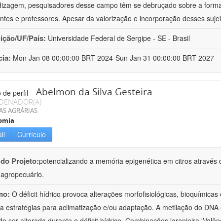
izagem, pesquisadores desse campo têm se debruçado sobre a formaç
ntes e professores. Apesar da valorização e incorporação desses sujei
uição/UF/País:
Universidade Federal de Sergipe - SE - Brasil
cia:
Mon Jan 08 00:00:00 BRT 2024-Sun Jan 31 00:00:00 BRT 2027
Abelmon da Silva Gesteira
DENADOR(A)
AS AGRÁRIAS
omia
il
Currículo
 do Projeto:
potencializando a memória epigenética em citros através d
o agropecuário.
mo:
O déficit hídrico provoca alterações morfofisiológicas, bioquímica
 a estratégias para aclimatização e/ou adaptação. A metilação do DNA 
o ser alterada durante o déficit hídrico. Combinações laranjeira 'Valên