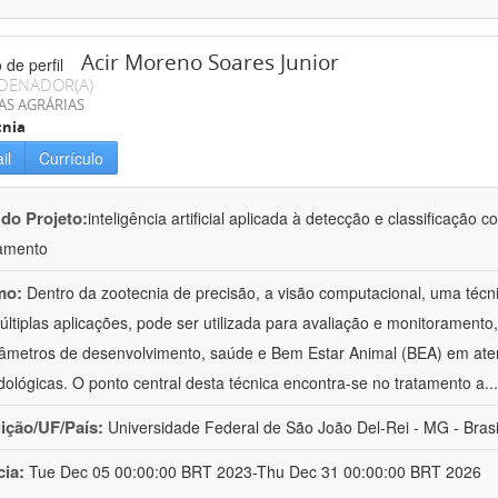
Acir Moreno Soares Junior
DENADOR(A)
AS AGRÁRIAS
cnia
il
Currículo
 do Projeto:
inteligência artificial aplicada à detecção e classificaçã
amento
mo:
Dentro da zootecnia de precisão, a visão computacional, uma técni
ltiplas aplicações, pode ser utilizada para avaliação e monitoramento, 
âmetros de desenvolvimento, saúde e Bem Estar Animal (BEA) em ate
ológicas. O ponto central desta técnica encontra-se no tratamento a
..
uição/UF/País:
Universidade Federal de São João Del-Rei - MG - Brasi
cia:
Tue Dec 05 00:00:00 BRT 2023-Thu Dec 31 00:00:00 BRT 2026