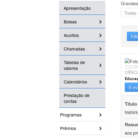
Grandes
Apresentação
Bolsas
Auxílios
Filt
Chamadas
Tabelas de
COOR
valores
CIÊNC
Educa
Calendários
E-ma
Prestação de
contas
Título
históri
Programas
Resu
Prêmios
aos pr