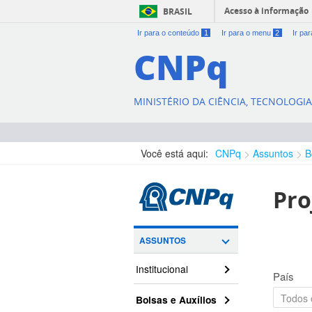
Acesso à informação
BRASIL
Ir para o conteúdo
1
Ir para o menu
2
Ir pa
CNPq
MINISTÉRIO DA CIÊNCIA, TECNOLOGI
Você está aqui:
CNPq
Assuntos
B
Pro
ASSUNTOS
Institucional
País
Bolsas e Auxílios