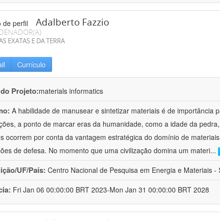
Adalberto Fazzio
DENADOR(A)
AS EXATAS E DA TERRA
il
Currículo
 do Projeto:
materials informatics
mo:
A habilidade de manusear e sintetizar materiais é de importância 
zações, a ponto de marcar eras da humanidade, como a idade da pedra, 
es ocorrem por conta da vantagem estratégica do domínio de materiais,
ções de defesa. No momento que uma civilização domina um materi
...
uição/UF/País:
Centro Nacional de Pesquisa em Energia e Materiais - S
cia:
Fri Jan 06 00:00:00 BRT 2023-Mon Jan 31 00:00:00 BRT 2028