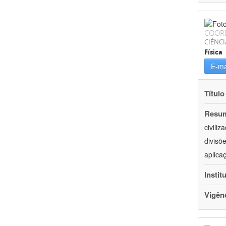
COOR
CIÊNCI
Física
E-ma
Título
Resu
civili
divisõ
aplica
Instit
Vigên