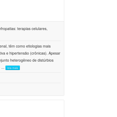
ropatias: terapias celulares,
enal, têm como etiologias mais
iva e hipertensão (crônicas). Apesar
junto heterogêneo de distúrbios
e
...
leia mais