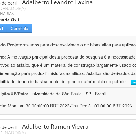
Adalberto Leandro Faxina
DENADOR(A)
HARIAS
aria Civil
il
Currículo
 do Projeto:
estudos para desenvolvimento de bioasfaltos para aplic
mo:
A motivação principal desta proposta de pesquisa é a necessidade
ativos ao asfalto, que é um material de construção largamente usado 
imentação para produzir misturas asfálticas. Asfaltos são derivados da
ibilidade depende basicamente do quanto durar o ciclo do petróle
...
le
uição/UF/País:
Universidade de São Paulo - SP - Brasil
cia:
Mon Jan 30 00:00:00 BRT 2023-Thu Dec 31 00:00:00 BRT 2026
Adalberto Ramon Vieyra
DENADOR(A)