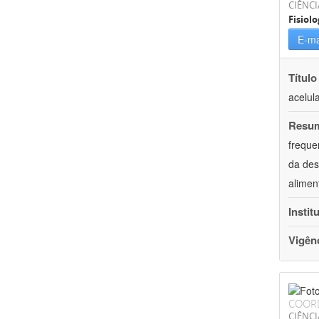
CIÊNCI
Fisiolo
E-ma
Título
acelul
Resu
freque
da des
alimen
Instit
Vigên
COOR
CIÊNCI