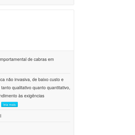
o comportamental de cabras em
ca não invasiva, de baixo custo e
tanto qualitativo quanto quantitativo,
ndimento às exigências
.
leia mais
l