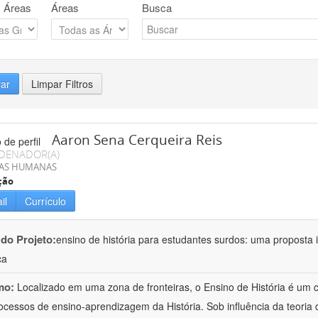
 Áreas
Áreas
Busca
rar
Limpar Filtros
Aaron Sena Cerqueira Reis
DENADOR(A)
IAS HUMANAS
ção
il
Currículo
 do Projeto:
ensino de história para estudantes surdos: uma proposta i
ca
mo:
Localizado em uma zona de fronteiras, o Ensino de História é um
ocessos de ensino-aprendizagem da História. Sob influência da teoria d