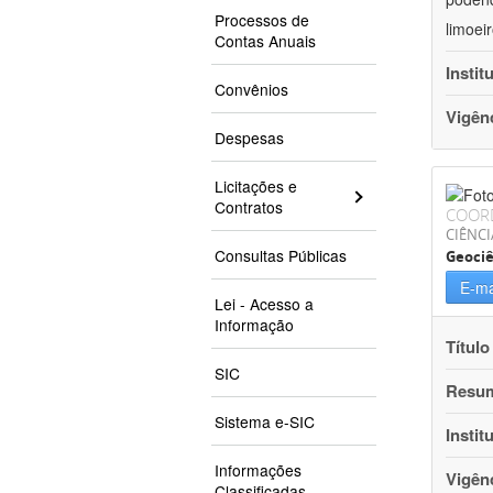
Processos de
limoei
Contas Anuais
Instit
Convênios
Vigên
Despesas
Licitações e
Contratos
COOR
CIÊNCI
Consultas Públicas
Geociê
E-ma
Lei - Acesso a
Informação
Título
SIC
Resu
Sistema e-SIC
Instit
Informações
Vigên
Classificadas