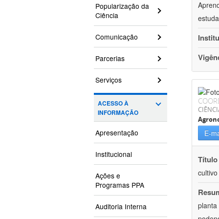
Aprend
Popularização da
Ciência
estuda
Comunicação
Instit
Vigên
Parcerias
Serviços
COOR
ACESSO À
CIÊNCI
INFORMAÇÃO
Agron
Apresentação
E-ma
Institucional
Título
cultiv
Ações e
Programas PPA
Resu
planta
Auditoria Interna
podend