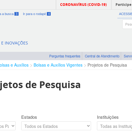
CORONAVÍRUS (COVID-19)
Participe
ra a busca
3
Ir para o rodapé
4
ACESSI
A E INOVAÇÕES
Perguntas frequentes
Central de Atendimento
Serv
olsas e Auxílios
Bolsas e Auxílios Vigentes
Projetos de Pesquisa
jetos de Pesquisa
Estados
Instituições