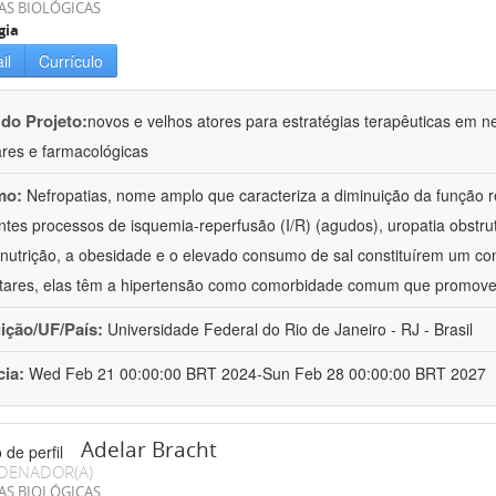
AS BIOLÓGICAS
gia
il
Currículo
 do Projeto:
novos e velhos atores para estratégias terapêuticas em nef
ares e farmacológicas
mo:
Nefropatias, nome amplo que caracteriza a diminuição da função r
ntes processos de isquemia-reperfusão (I/R) (agudos), uropatia obstrut
nutrição, a obesidade e o elevado consumo de sal constituírem um con
tares, elas têm a hipertensão como comorbidade comum que promov
uição/UF/País:
Universidade Federal do Rio de Janeiro - RJ - Brasil
cia:
Wed Feb 21 00:00:00 BRT 2024-Sun Feb 28 00:00:00 BRT 2027
Adelar Bracht
DENADOR(A)
AS BIOLÓGICAS