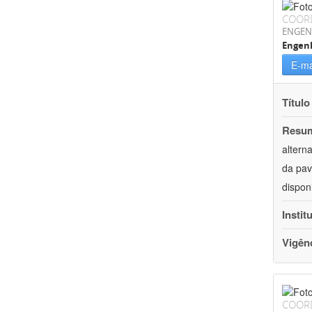
COOR
ENGEN
Engenh
E-ma
Título
Resu
altern
da pav
dispon
Instit
Vigên
COOR