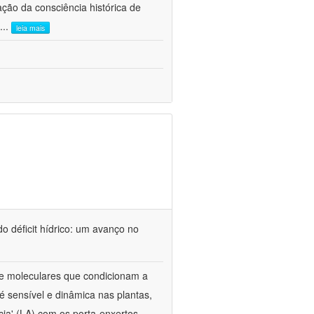
ão da consciência histórica de
...
leia mais
o déficit hídrico: um avanço no
s e moleculares que condicionam a
é sensível e dinâmica nas plantas,
cia' (LA) com os porta-enxertos