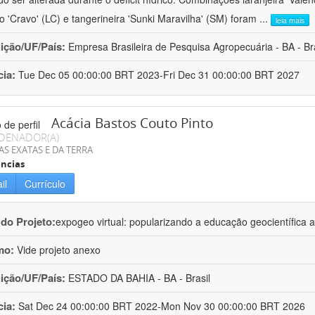
ro 'Cravo' (LC) e tangerineira 'Sunki Maravilha' (SM) foram
...
leia mais
uição/UF/País:
Empresa Brasileira de Pesquisa Agropecuária - BA - Bra
cia:
Tue Dec 05 00:00:00 BRT 2023-Fri Dec 31 00:00:00 BRT 2027
Acácia Bastos Couto Pinto
DENADOR(A)
AS EXATAS E DA TERRA
ncias
il
Currículo
 do Projeto:
expogeo virtual: popularizando a educação geocientífica a
mo:
Vide projeto anexo
uição/UF/País:
ESTADO DA BAHIA - BA - Brasil
cia:
Sat Dec 24 00:00:00 BRT 2022-Mon Nov 30 00:00:00 BRT 2026