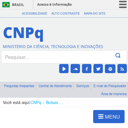
Acesso à informação
BRASIL
CORONAVÍRUS (COVID-19)
ACESSIBILIDADE
ALTO CONTRASTE
MAPA DO SITE
Participe
CNPq
Serviços
Legislação
MINISTÉRIO DA CIÊNCIA, TECNOLOGIA E INOVAÇÕES
Canais
Perguntas frequentes
Central de Atendimento
Serviços
E-mail do Pesquisador
Área de imprensa
Você está aqui:
CNPq
Bolsas e Auxílios Vigentes
Projetos de Pesquisa
MENU