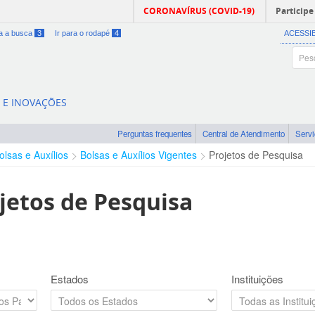
CORONAVÍRUS (COVID-19)
Participe
ra a busca
3
Ir para o rodapé
4
ACESSI
A E INOVAÇÕES
Perguntas frequentes
Central de Atendimento
Serv
olsas e Auxílios
Bolsas e Auxílios Vigentes
Projetos de Pesquisa
jetos de Pesquisa
Estados
Instituições