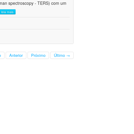
Raman spectroscopy - TERS) com um
leia mais
o
Anterior
Próximo
Último →