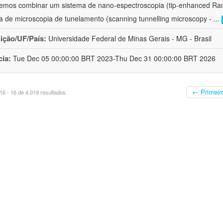
iremos combinar um sistema de nano-espectroscopia (tip-enhanced 
a de microscopia de tunelamento (scanning tunnelling microscopy -
...
uição/UF/País:
Universidade Federal de Minas Gerais - MG - Brasil
cia:
Tue Dec 05 00:00:00 BRT 2023-Thu Dec 31 00:00:00 BRT 2026
← Primeir
6 - 16 de 4.019 resultados.