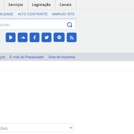
Serviços
Legislação
Canais
BILIDADE
ALTO CONTRASTE
MAPA DO SITE
iços
E-mail do Pesquisador
Área de imprensa