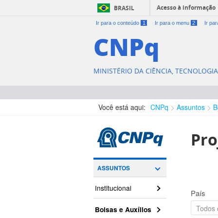
Acesso à informação
BRASIL
Ir para o conteúdo
1
Ir para o menu
2
Ir pa
CNPq
MINISTÉRIO DA CIÊNCIA, TECNOLOGI
Você está aqui:
CNPq
Assuntos
B
Pro
ASSUNTOS
Institucional
País
Bolsas e Auxílios