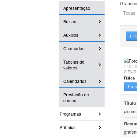
Grandes
Apresentação
Bolsas
Auxílios
Filt
Chamadas
Tabelas de
COOR
valores
CIÊNCI
Física
Calendários
E-ma
Prestação de
contas
Título
picome
Programas
Resu
Prêmios
grafen