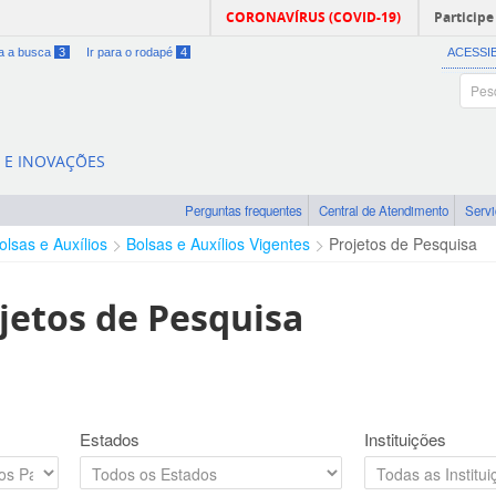
CORONAVÍRUS (COVID-19)
Participe
ra a busca
3
Ir para o rodapé
4
ACESSI
A E INOVAÇÕES
Perguntas frequentes
Central de Atendimento
Serv
olsas e Auxílios
Bolsas e Auxílios Vigentes
Projetos de Pesquisa
jetos de Pesquisa
Estados
Instituições