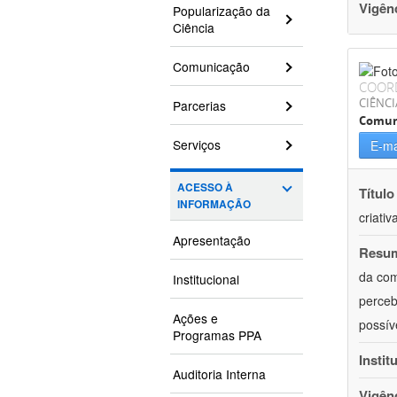
Vigên
Popularização da
Ciência
Comunicação
COOR
CIÊNCI
Parcerias
Comun
Serviços
E-ma
ACESSO À
Título
INFORMAÇÃO
criativ
Apresentação
Resu
da com
Institucional
perceb
Ações e
possív
Programas PPA
Instit
Auditoria Interna
Vigên