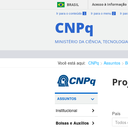
Acesso à informação
BRASIL
Ir para o conteúdo
1
Ir para o menu
2
Ir pa
CNPq
MINISTÉRIO DA CIÊNCIA, TECNOLOGI
Você está aqui:
CNPq
Assuntos
B
Pro
ASSUNTOS
Institucional
País
Bolsas e Auxílios