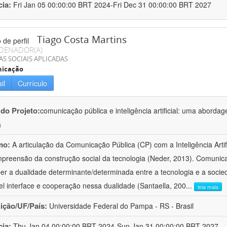
cia:
Fri Jan 05 00:00:00 BRT 2024-Fri Dec 31 00:00:00 BRT 2027
Tiago Costa Martins
DENADOR(A)
AS SOCIAIS APLICADAS
icação
il
Currículo
 do Projeto:
comunicação pública e inteligência artificial: uma abordage
a
mo:
A articulação da Comunicação Pública (CP) com a Inteligência Artifi
preensão da construção social da tecnologia (Neder, 2013). Comunica
er a dualidade determinante/determinada entre a tecnologia e a socie
el interface e cooperação nessa dualidade (Santaella, 200
...
leia mais
uição/UF/País:
Universidade Federal do Pampa - RS - Brasil
cia:
Thu Jan 04 00:00:00 BRT 2024-Sun Jan 31 00:00:00 BRT 2027