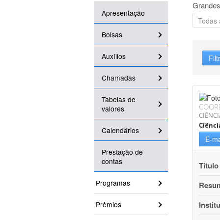
Grandes
Apresentação
Bolsas
Auxílios
Filt
Chamadas
Tabelas de
COOR
valores
CIÊNCI
Ciênci
Calendários
E-ma
Prestação de
contas
Título
Programas
Resu
Prêmios
Instit