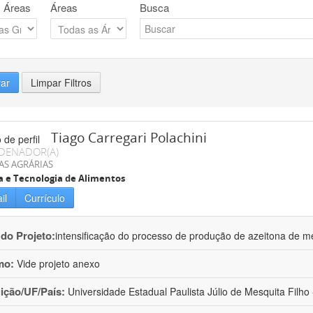
 Áreas
Áreas
Busca
rar
Limpar Filtros
Tiago Carregari Polachini
DENADOR(A)
AS AGRÁRIAS
a e Tecnologia de Alimentos
il
Currículo
 do Projeto:
intensificação do processo de produção de azeitona de me
mo:
Vide projeto anexo
uição/UF/País:
Universidade Estadual Paulista Júlio de Mesquita Filho -