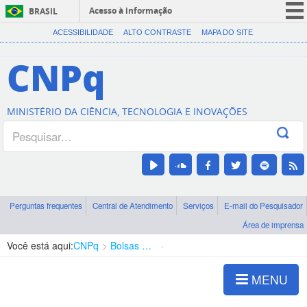
Acesso à informação
BRASIL
CORONAVÍRUS (COVID-19)
ACESSIBILIDADE
ALTO CONTRASTE
MAPA DO SITE
Participe
CNPq
Serviços
Legislação
MINISTÉRIO DA CIÊNCIA, TECNOLOGIA E INOVAÇÕES
Canais
Perguntas frequentes
Central de Atendimento
Serviços
E-mail do Pesquisador
Área de imprensa
Você está aqui:
CNPq
Bolsas e Auxílios Vigentes
Projetos de Pesquisa
MENU