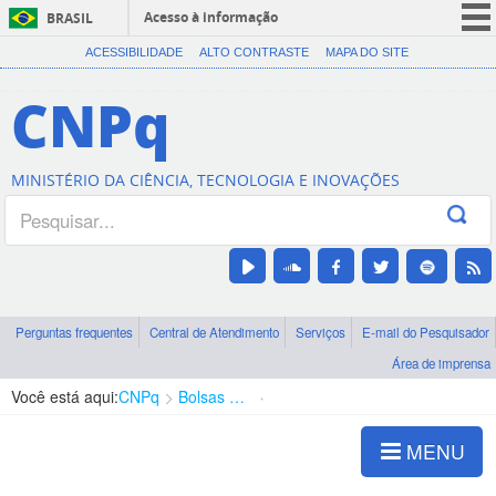
Acesso à informação
BRASIL
CORONAVÍRUS (COVID-19)
ACESSIBILIDADE
ALTO CONTRASTE
MAPA DO SITE
Participe
CNPq
Serviços
Legislação
MINISTÉRIO DA CIÊNCIA, TECNOLOGIA E INOVAÇÕES
Canais
Perguntas frequentes
Central de Atendimento
Serviços
E-mail do Pesquisador
Área de imprensa
Você está aqui:
CNPq
Bolsas e Auxílios Vigentes
Projetos de Pesquisa
MENU