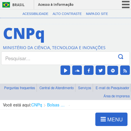
Acesso à informação
BRASIL
CORONAVÍRUS (COVID-19)
ACESSIBILIDADE
ALTO CONTRASTE
MAPA DO SITE
Participe
CNPq
Serviços
Legislação
MINISTÉRIO DA CIÊNCIA, TECNOLOGIA E INOVAÇÕES
Canais
Perguntas frequentes
Central de Atendimento
Serviços
E-mail do Pesquisador
Área de imprensa
Você está aqui:
CNPq
Bolsas e Auxílios Vigentes
Projetos de Pesquisa
MENU