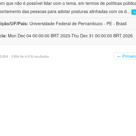
em que não é possível lidar com o tema, em termos de políticas públi
ortamento das pessoas para adotar posturas alinhadas com os d
...
l
uição/UF/País:
Universidade Federal de Pernambuco - PE - Brasil
cia:
Mon Dec 04 00:00:00 BRT 2023-Thu Dec 31 00:00:00 BRT 2026
← Primeir
.854 - 3.854 de 4.018 resultados.