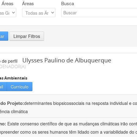
 Áreas
Áreas
Busca
rar
Limpar Filtros
Ulysses Paulino de Albuquerque
DENADOR(A)
as Ambientais
il
Currículo
 do Projeto:
determinantes biopsicossociais na resposta individual e c
ncia climática
mo:
Existe consenso científico de que as mudanças climáticas irão cont
preender como os seres humanos têm lidado com a variabilidade do cl