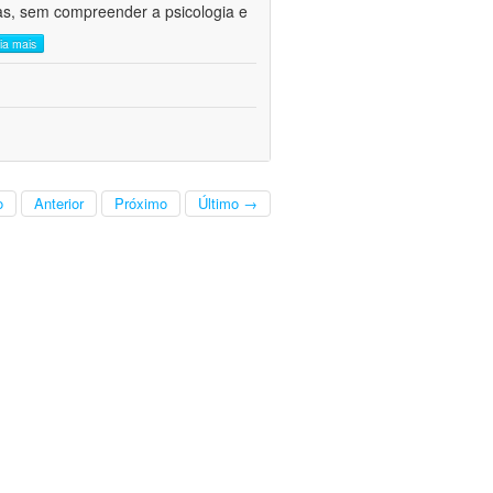
cas, sem compreender a psicologia e
eia mais
o
Anterior
Próximo
Último →