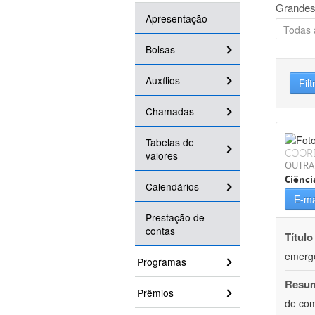
Grandes
Apresentação
Bolsas
Auxílios
Filt
Chamadas
Tabelas de
COOR
valores
OUTRA
Ciênci
Calendários
E-ma
Prestação de
contas
Título
emergê
Programas
Resu
Prêmios
de com