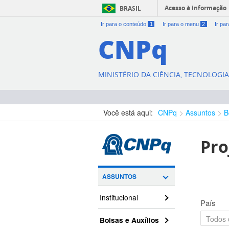
Acesso à informação
BRASIL
Ir para o conteúdo
1
Ir para o menu
2
Ir pa
CNPq
MINISTÉRIO DA CIÊNCIA, TECNOLOGI
Você está aqui:
CNPq
Assuntos
B
Pro
ASSUNTOS
Institucional
País
Bolsas e Auxílios