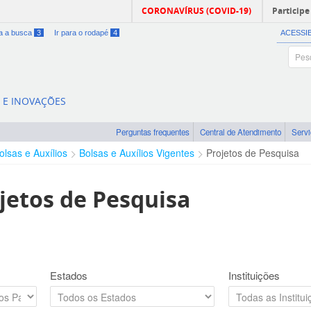
CORONAVÍRUS (COVID-19)
Participe
ra a busca
3
Ir para o rodapé
4
ACESSI
A E INOVAÇÕES
Perguntas frequentes
Central de Atendimento
Serv
olsas e Auxílios
Bolsas e Auxílios Vigentes
Projetos de Pesquisa
jetos de Pesquisa
Estados
Instituições