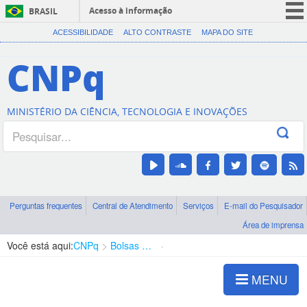
Acesso à informação
BRASIL
CORONAVÍRUS (COVID-19)
ACESSIBILIDADE
ALTO CONTRASTE
MAPA DO SITE
Participe
CNPq
Serviços
Legislação
MINISTÉRIO DA CIÊNCIA, TECNOLOGIA E INOVAÇÕES
Canais
Perguntas frequentes
Central de Atendimento
Serviços
E-mail do Pesquisador
Área de imprensa
Você está aqui:
CNPq
Bolsas e Auxílios Vigentes
Projetos de Pesquisa
MENU