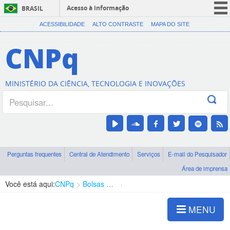
Acesso à informação
BRASIL
CORONAVÍRUS (COVID-19)
ACESSIBILIDADE
ALTO CONTRASTE
MAPA DO SITE
Participe
CNPq
Serviços
Legislação
MINISTÉRIO DA CIÊNCIA, TECNOLOGIA E INOVAÇÕES
Canais
Perguntas frequentes
Central de Atendimento
Serviços
E-mail do Pesquisador
Área de imprensa
Você está aqui:
CNPq
Bolsas e Auxílios Vigentes
Projetos de Pesquisa
MENU